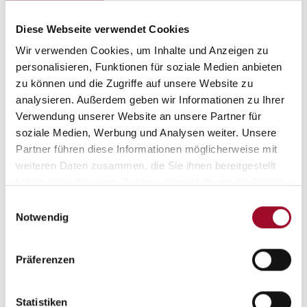
Diese Webseite verwendet Cookies
Wir verwenden Cookies, um Inhalte und Anzeigen zu
personalisieren, Funktionen für soziale Medien anbieten
Beschreibung
zu können und die Zugriffe auf unsere Website zu
analysieren. Außerdem geben wir Informationen zu Ihrer
Sonderausstattung:
Verwendung unserer Website an unsere Partner für
soziale Medien, Werbung und Analysen weiter. Unsere
Dachhaube (Hebe-Kipp) 96 x 65 cm, (Heck)
Partner führen diese Informationen möglicherweise mit
Deichselabdeckung
weiteren Daten zusammen, die Sie ihnen bereitgestellt
Insektenschutztuer
haben oder die sie im Rahmen Ihrer Nutzung der Dienste
Seitenwaende in Glattblech - Monoachser
gesammelt haben.
Einwilligungsauswahl
Aufbautuer: PREMIUM
Notwendig
Sonderbeklebung "KNAUS BLACK SELECTION"
MARKEN Embleme im Bug und im Heck, schwa
Aufbaudesign Campovolo Grau - Monoachser
Präferenzen
Gas Paket
AL-KO Schwerlastkurbelstuetzen
Statistiken