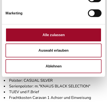
Auflastung auf 1.700 kg (1.700 kg-Fahrwe
Stuetzrad mit integrierter Stützlastanze
17" Leichtmetallfelgen - Monoachser, Sch
Marketing
AL-KO AAA Premium Brake
TV-Vorbereitung mit Steckdose und Kabelv
Combi-Aussensteckdose (Strom + TV)
TV-Halter
Alle zulassen
Stimmungsvolle Ambientebeleuchtung
Steckdosen Plus-Paket
Auswahl erlauben
MARKEN Bluetooth Soundsystem
TRUMA CP-Plus, digitales Heizungsbedienp
Aufklappbare Arbeitsplattenverlaengerung
Ablehnen
Rauchmelder
Rollbettfunktion fuer Einzelbetten
Polster: CASUAL SILVER
Serienpolster: m."KNAUS BLACK SELECTION"
TUEV und F.Brief
Frachtkosten Caravan 1 Achser und Einweisung