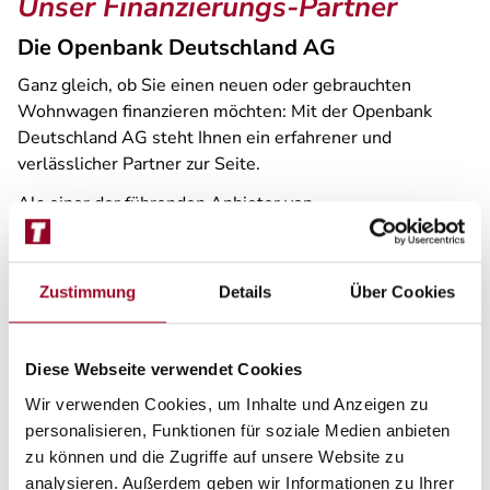
Unser Finanzierungs-Partner
Die Openbank Deutschland AG
Ganz gleich, ob Sie einen neuen oder gebrauchten
Wohnwagen finanzieren möchten: Mit der Openbank
Deutschland AG steht Ihnen ein erfahrener und
verlässlicher Partner zur Seite.
Als einer der führenden Anbieter von
Fahrzeugfinanzierungen in Deutschland verfügt
Openbank Deutschland AG über mehr als 40 Jahre
Erfahrung und bietet Ihnen flexible und individuell
Zustimmung
Details
Über Cookies
zugeschnittene Finanzierungslösungen. Gemeinsam
entwickeln wir ein Finanzierungskonzept, das optimal zu
Ihren Bedürfnissen passt.
Diese Webseite verwendet Cookies
Wir verwenden Cookies, um Inhalte und Anzeigen zu
Mehr erfahren
personalisieren, Funktionen für soziale Medien anbieten
zu können und die Zugriffe auf unsere Website zu
analysieren. Außerdem geben wir Informationen zu Ihrer