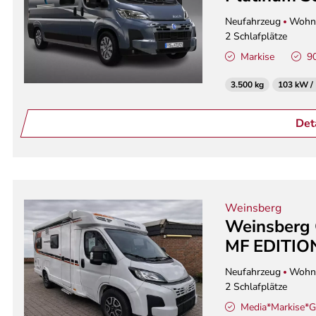
Neufahrzeug
Wohn
2 Schlafplätze
Markise
9
3.500 kg
103 kW /
Det
Weinsberg
Weinsberg
MF EDITION
Neufahrzeug
Wohn
2 Schlafplätze
Media*Markise*