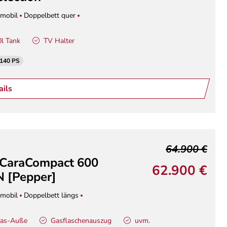
mobil
Doppelbett quer
0l Tank
TV Halter
 140 PS
ails
64.900 €
 CaraCompact 600
62.900 €
 [Pepper]
mobil
Doppelbett längs
Gas-Auße
Gasflaschenauszug
uvm.