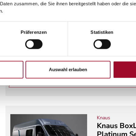
 Daten zusammen, die Sie ihnen bereitgestellt haben oder die s
Weinsberg
n.
Weinsberg
EDITION [F
Präferenzen
Statistiken
Neufahrzeug
Wohn
2 Schlafplätze
Media
zus
3.500 kg
103 kW /
Auswahl erlauben
Det
Knaus
Knaus BoxL
Platinum Se