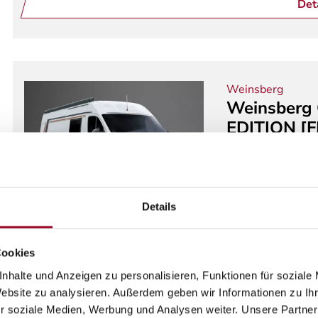
Det
Weinsberg
Weinsberg
EDITION [F
Neufahrzeug
Wohn
2 Schlafplätze
Schraubenfeders
Details
3.500 kg
103 kW /
Cookies
Det
nhalte und Anzeigen zu personalisieren, Funktionen für soziale
Website zu analysieren. Außerdem geben wir Informationen zu I
r soziale Medien, Werbung und Analysen weiter. Unsere Partner