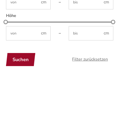
–
Höhe
not-visible
not-visible
–
cwaDimensionsHeight-Input-Sorting
Filter zurücksetzen