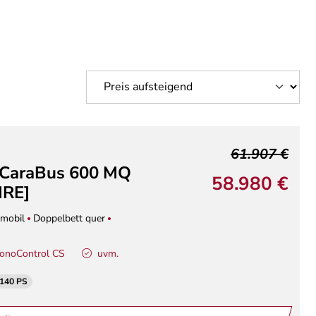
61.907 €
 CaraBus 600 MQ
58.980 €
IRE]
mobil
Doppelbett quer
onoControl CS
uvm.
 140 PS