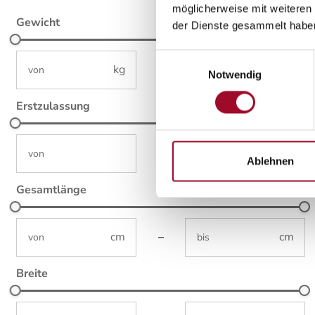
möglicherweise mit weiteren
Gewicht
der Dienste gesammelt habe
not-visible
not-visible
Einwilligungsauswahl
–
Notwendig
Erstzulassung
not-visible
not-visible
–
Ablehnen
Gesamtlänge
not-visible
not-visible
–
Breite
not-visible
not-visible