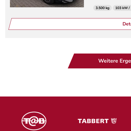
3.500 kg
103 kW /
Det
Weitere Erge