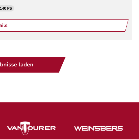
 140 PS
ails
bnisse laden