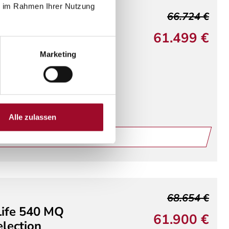
ie im Rahmen Ihrer Nutzung
66.724 €
 CaraBus 630 ME
61.499 €
IRE]
Marketing
mobil
Doppelbett längs
. Fenster
 140 PS
Alle zulassen
ails
68.654 €
ife 540 MQ
61.900 €
lection