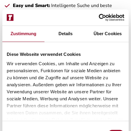
Easy und Smart:
Intelligente Suche und beste
Bedienbarkeit.
Express-Versand:
Lieferung in 48 Stunden
deutschlandweit.
Zustimmung
Details
Über Cookies
Zubehör
Diese Webseite verwendet Cookies
Wir verwenden Cookies, um Inhalte und Anzeigen zu
personalisieren, Funktionen für soziale Medien anbieten
zu können und die Zugriffe auf unsere Website zu
Wir freuen uns auf Ihren Besuch!
analysieren. Außerdem geben wir Informationen zu Ihrer
Kölner Straße 238 – 240
Verwendung unserer Website an unsere Partner für
45481 Mülheim an der Ruhr
soziale Medien, Werbung und Analysen weiter. Unsere
Partner führen diese Informationen möglicherweise mit
weiteren Daten zusammen, die Sie ihnen bereitgestellt
Anfahrt und Öffnungszeiten
haben oder die sie im Rahmen Ihrer Nutzung der Dienste
gesammelt haben.
Einwilligungsauswahl