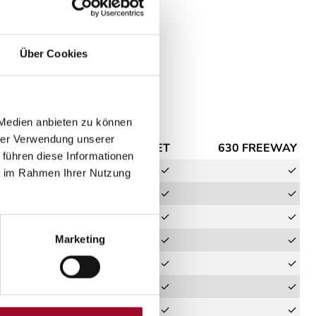
Über Cookies
 Medien anbieten zu können
hrer Verwendung unserer
540 ROAD
600 STREET
630 FREEWAY
 führen diese Informationen
✓
✓
✓
ie im Rahmen Ihrer Nutzung
✓
✓
✓
✓
✓
✓
✓
✓
✓
Marketing
✓
✓
✓
✓
✓
✓
✓
✓
✓