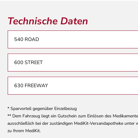
Multifunktionale Tasche im KNAUS Design (Küchenblock)
Einstiegstufe elektrisch (Breite: 70 cm)
Technische Daten
KNAUS Embleme im Bug und im Heck, schwarz/chrom
Regenrinne über der Schiebetür mit LED (dimmbar)
540 ROAD
TRUMA MonoControl CS (inkl. Gasfilter)
TRUMA CP-Plus, digitales Heizungsbedienpanel
Isolierhaube Abwassertank, beheizbar
600 STREET
Wasserfiltersystem „bluuwater“
Lichtsteuerung
630 FREEWAY
Stimmungsvolle Ambientebeleuchtung
230 V SCHUKO-Steckdose zusätzlich, im Heck (1 Stück)
* Sparvorteil gegenüber Einzelbezug
230 V SCHUKO-Steckdose zusätzlich, im Deckenschrank Bug
** Dem Fahrzeug liegt ein Gutschein zum Einlösen des Medikamente
12 V Powersteckdose (1 Stück)
ausschließlich bei der zuständigen MediKit-Versandapotheke unter
zu Ihrem MediKit.
Kabelvorverlegung für Solar- und Sat-Anlagen