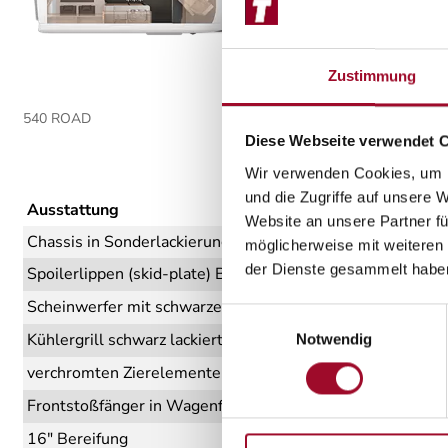
Zustimmung
540 ROAD
Diese Webseite verwendet 
Wir verwenden Cookies, um I
und die Zugriffe auf unsere 
Ausstattung
Website an unsere Partner fü
Chassis in Sonderlackierung: CAMPOVOLO GRAU
möglicherweise mit weiteren
der Dienste gesammelt habe
Spoilerlippen (skid-plate) Black
Scheinwerfer mit schwarzem Rahmen
Einwilligungsauswahl
Kühlergrill schwarz lackiert, mit schwarz glänzender Spang
Notwendig
verchromten Zierelementen
Frontstoßfänger in Wagenfarbe lackiert
16" Bereifung