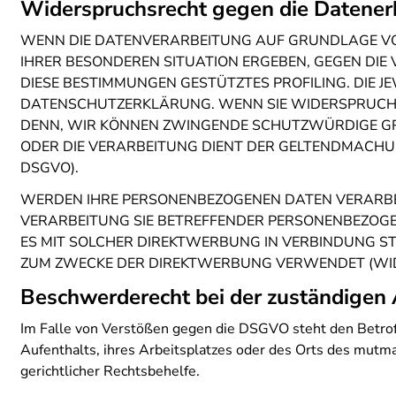
Widerspruchsrecht gegen die Datener
WENN DIE DATENVERARBEITUNG AUF GRUNDLAGE VON AR
IHRER BESONDEREN SITUATION ERGEBEN, GEGEN DIE
DIESE BESTIMMUNGEN GESTÜTZTES PROFILING. DIE J
DATENSCHUTZERKLÄRUNG. WENN SIE WIDERSPRUCH E
DENN, WIR KÖNNEN ZWINGENDE SCHUTZWÜRDIGE GRÜ
ODER DIE VERARBEITUNG DIENT DER GELTENDMACHU
DSGVO).
WERDEN IHRE PERSONENBEZOGENEN DATEN VERARBEIT
VERARBEITUNG SIE BETREFFENDER PERSONENBEZOGEN
ES MIT SOLCHER DIREKTWERBUNG IN VERBINDUNG S
ZUM ZWECKE DER DIREKTWERBUNG VERWENDET (WIDE
Beschwerde­recht bei der zuständigen 
Im Falle von Verstößen gegen die DSGVO steht den Betrof
Aufenthalts, ihres Arbeitsplatzes oder des Orts des mut
gerichtlicher Rechtsbehelfe.