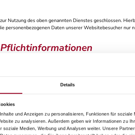
zur Nutzung des oben genannten Dienstes geschlossen. Hierbe
er die personenbezogenen Daten unserer Websitebesucher nur
Pflicht­informationen
önlichen Daten sehr ernst. Wir behandeln Ihre personenbezog
g.
Details
ersonenbezogene Daten erhoben. Personenbezogene Daten sind
elche Daten wir erheben und wofür wir sie nutzen. Sie erläut
Cookies
net (z. B. bei der Kommunikation per E-Mail) Sicherheitslücke
nhalte und Anzeigen zu personalisieren, Funktionen für soziale
Website zu analysieren. Außerdem geben wir Informationen zu I
r soziale Medien, Werbung und Analysen weiter. Unsere Partner