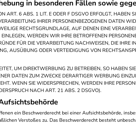
hebung in besonderen Fällen sowie geg
T. 6 ABS. 1 LIT. E ODER F DSGVO ERFOLGT, HABEN SIE
 VERARBEITUNG IHRER PERSONENBEZOGENEN DATEN WIDE
EWEILIGE RECHTSGRUNDLAGE, AUF DENEN EINE VERARBE
INLEGEN, WERDEN WIR IHRE BETROFFENEN PERSONENBE
NDE FÜR DIE VERARBEITUNG NACHWEISEN, DIE IHRE IN
NG, AUSÜBUNG ODER VERTEIDIGUNG VON RECHTSANSPR
ET, UM DIREKTWERBUNG ZU BETREIBEN, SO HABEN SIE 
ER DATEN ZUM ZWECKE DERARTIGER WERBUNG EINZULEG
TEHT. WENN SIE WIDERSPRECHEN, WERDEN IHRE PERSO
RSPRUCH NACH ART. 21 ABS. 2 DSGVO).
Aufsichts­behörde
fenen ein Beschwerderecht bei einer Aufsichtsbehörde, insbe
maßlichen Verstoßes zu. Das Beschwerderecht besteht unbesch