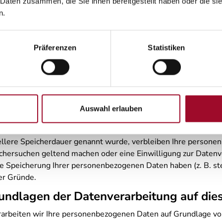
 Daten zusammen, die Sie ihnen bereitgestellt haben oder die s
ieser Website ist:
n.
Präferenzen
Statistiken
e Person, die allein oder gemeinsam mit anderen über die Zwec
Auswahl erlauben
ellere Speicherdauer genannt wurde, verbleiben Ihre personen
schersuchen geltend machen oder eine Einwilligung zur Datenv
die Speicherung Ihrer personenbezogenen Daten haben (z. B. s
ser Gründe.
undlagen der Datenverarbeitung auf die
rarbeiten wir Ihre personenbezogenen Daten auf Grundlage von A