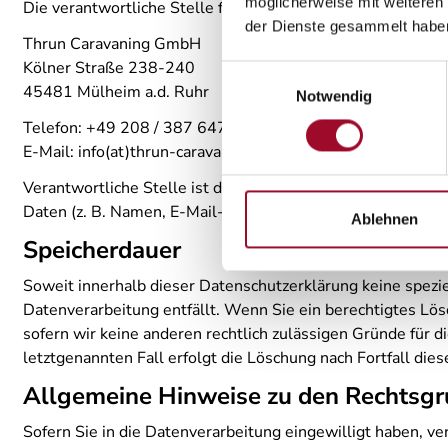
möglicherweise mit weiteren
Die verantwortliche Stelle für die Datenverarbeitung auf d
der Dienste gesammelt habe
Thrun Caravaning GmbH
Kölner Straße 238-240
Einwilligungsauswahl
45481 Mülheim a.d. Ruhr
Notwendig
Telefon: +49 208 / 387 647-80
E-Mail: info(at)thrun-caravaning.de
Verantwortliche Stelle ist die natürliche oder juristisch
Daten (z. B. Namen, E-Mail-Adressen o. Ä.) entscheidet.
Ablehnen
Speicherdauer
Soweit innerhalb dieser Datenschutzerklärung keine spezi
Datenverarbeitung entfällt. Wenn Sie ein berechtigtes Lö
sofern wir keine anderen rechtlich zulässigen Gründe für 
letztgenannten Fall erfolgt die Löschung nach Fortfall die
Allgemeine Hinweise zu den Rechtsgr
Sofern Sie in die Datenverarbeitung eingewilligt haben, ve