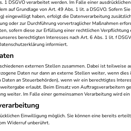
. 1 DSGVO verarbeitet werden. Im Falle einer ausdrücklichen
em auf Grundlage von Art. 49 Abs. 1 lit. a DSGVO. Sofern Sie 
ting) eingewilligt haben, erfolgt die Datenverarbeitung zusätz
üllung oder zur Durchführung vorvertraglicher Maßnahmen erford
n, sofern diese zur Erfüllung einer rechtlichen Verpflichtung er
seres berechtigten Interesses nach Art. 6 Abs. 1 lit. f DSGVO
atenschutzerklärung informiert.
aten
erschiedenen externen Stellen zusammen. Dabei ist teilweise
ezogene Daten nur dann an externe Stellen weiter, wenn dies i
von Daten an Steuerbehörden), wenn wir ein berechtigtes Intere
weitergabe erlaubt. Beim Einsatz von Auftragsverarbeitern 
ung weiter. Im Falle einer gemeinsamen Verarbeitung wird ei
verarbeitung
cklichen Einwilligung möglich. Sie können eine bereits erteil
vom Widerruf unberührt.