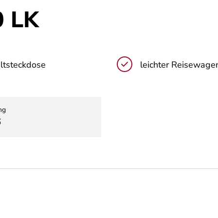
0 LK
ltsteckdose
leichter Reisewage
ng
6