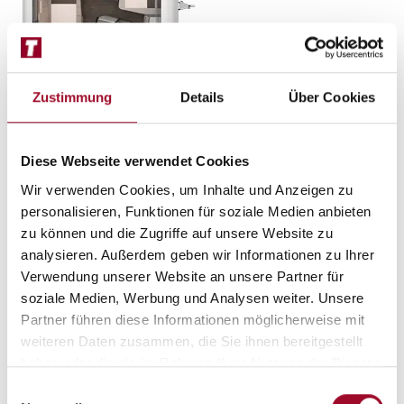
Zustimmung
Details
Über Cookies
Diese Webseite verwendet Cookies
Beschreibung
Wir verwenden Cookies, um Inhalte und Anzeigen zu
personalisieren, Funktionen für soziale Medien anbieten
Der wahrscheinlich innovativste Wohnwagen auf dem
zu können und die Zugriffe auf unsere Website zu
Markt! Profitieren Sie unter anderem von diesen
analysieren. Außerdem geben wir Informationen zu Ihrer
Produkt-Highlights die ihresgleichen suchen:
Verwendung unserer Website an unsere Partner für
Dynamisch‐progressives
Exterieur‐Design
mit
soziale Medien, Werbung und Analysen weiter. Unsere
dezenter Foliengrafik und Seitenwänden in
Partner führen diese Informationen möglicherweise mit
Campovolo‐Grau
weiteren Daten zusammen, die Sie ihnen bereitgestellt
Innovative
FoldXPand‐Technologie
in Bug und Heck
haben oder die sie im Rahmen Ihrer Nutzung der Dienste
(bis zu 15cm mehr Platz innen, bei gleicher
gesammelt haben.
Einwilligungsauswahl