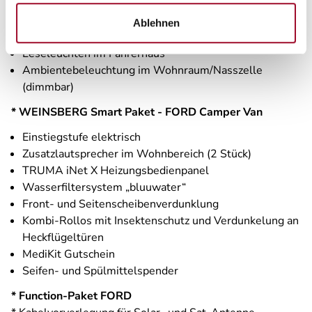
Stück)
USB-Steckdose (1 Stück), im Küchenbereich
Ablehnen
USB-Steckdose (1 Stück), im Heck
Leseleuchten im Fahrerhaus
Ambientebeleuchtung im Wohnraum/Nasszelle
(dimmbar)
* WEINSBERG Smart Paket - FORD Camper Van
Einstiegstufe elektrisch
Zusatzlautsprecher im Wohnbereich (2 Stück)
TRUMA iNet X Heizungsbedienpanel
Wasserfiltersystem „bluuwater“
Front- und Seitenscheibenverdunklung
Kombi-Rollos mit Insektenschutz und Verdunkelung an
Heckflügeltüren
MediKit Gutschein
Seifen- und Spülmittelspender
* Function-Paket FORD