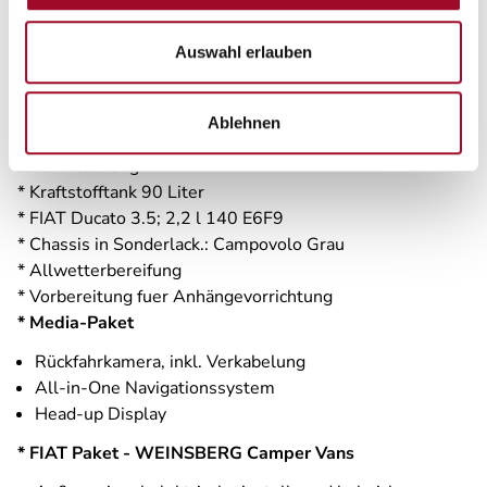
* Ausstellfenster, (Toilettenraum)
Auswahl erlauben
* ASF Heck, mit Insekt. u. Verdklg
* ASF Heck, mit Insekt. u. Verdklg (links)
* Lenkrad und Schaltknauf in Lederausführung
Ablehnen
* Leichtmetallfelgen fuer Serienbereifung
* 16" Bereifung
* Kraftstofftank 90 Liter
* FIAT Ducato 3.5; 2,2 l 140 E6F9
* Chassis in Sonderlack.: Campovolo Grau
* Allwetterbereifung
* Vorbereitung fuer Anhängevorrichtung
* Media-Paket
Rückfahrkamera, inkl. Verkabelung
All-in-One Navigationssystem
Head-up Display
* FIAT Paket - WEINSBERG Camper Vans