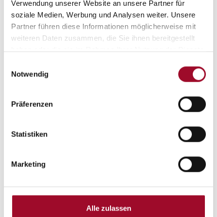
Verwendung unserer Website an unsere Partner für
soziale Medien, Werbung und Analysen weiter. Unsere
Nacht
Partner führen diese Informationen möglicherweise mit
weiteren Daten zusammen, die Sie ihnen bereitgestellt
haben oder die sie im Rahmen Ihrer Nutzung der Dienste
gesammelt haben.
Einwilligungsauswahl
Notwendig
Präferenzen
Beschreibung
Statistiken
JETZT von den "Goldenen Caravan Wochen" profitieren,
NUR bis zum 15.08.2026
Marketing
Garantieverlängerung auf 3 Jahre möglich.
Alle zulassen
Sonderausstattung: