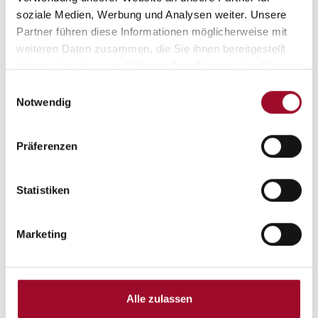
soziale Medien, Werbung und Analysen weiter. Unsere
Partner führen diese Informationen möglicherweise mit
weiteren Daten zusammen, die Sie ihnen bereitgestellt
haben oder die sie im Rahmen Ihrer Nutzung der Dienste
gesammelt haben.
Einwilligungsauswahl
Notwendig
Präferenzen
Beschreibung
Statistiken
Marketing
Sondermodellausstattung "Vansation":
* Insektenschutztür
* Ausstellfenster Hutze, mit Insektenschutz
Alle zulassen
* Aufbaufarbe Alu-Glattblech, weiss