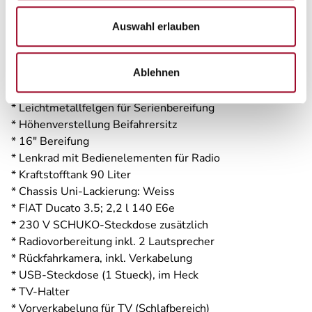
* Sonderbeklebung "VANSATION"
* MARKEN Embleme im Bug und im Heck, schwarz
Auswahl erlauben
* Aussenspiegel elektrisch einstell- und beheizbar
* Lenkrad und Schaltknauf in Lederausführung
Ablehnen
* Frontstossfänger in Wagenfarbe lackiert
* Hochwertige Passform-Sitzbezüge
* Leichtmetallfelgen für Serienbereifung
* Höhenverstellung Beifahrersitz
* 16" Bereifung
* Lenkrad mit Bedienelementen für Radio
* Kraftstofftank 90 Liter
* Chassis Uni-Lackierung: Weiss
* FIAT Ducato 3.5; 2,2 l 140 E6e
* 230 V SCHUKO-Steckdose zusätzlich
* Radiovorbereitung inkl. 2 Lautsprecher
* Rückfahrkamera, inkl. Verkabelung
* USB-Steckdose (1 Stueck), im Heck
* TV-Halter
* Vorverkabelung für TV (Schlafbereich)