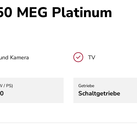
650 MEG Platinum
 und Kamera
TV
W / PS)
Getriebe
40
Schaltgetriebe