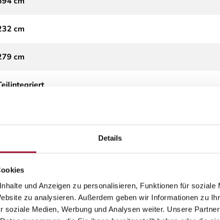
694 cm
232 cm
279 cm
Teilintegriert
3.500 kg
Details
Diesel
Schaltgetriebe
Cookies
nhalte und Anzeigen zu personalisieren, Funktionen für soziale
FIAT 103 kW / 140 PS man.Schaltung
Website zu analysieren. Außerdem geben wir Informationen zu I
r soziale Medien, Werbung und Analysen weiter. Unsere Partner