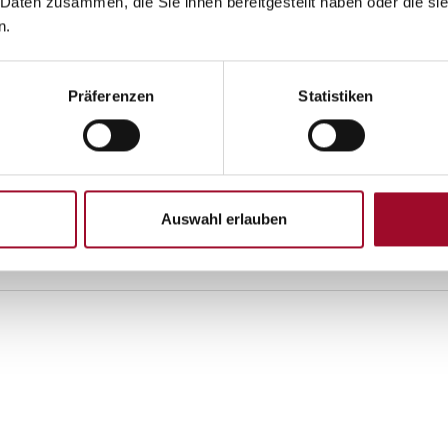
 Daten zusammen, die Sie ihnen bereitgestellt haben oder die s
2200 cm³
n.
Frontantrieb
Präferenzen
Statistiken
Euro 6e
grün
Auswahl erlauben