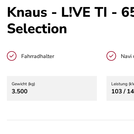
Knaus - L!VE TI - 
Selection
Fahrradhalter
Navi
Gewicht (kg)
Leistung (k
3.500
103 / 1