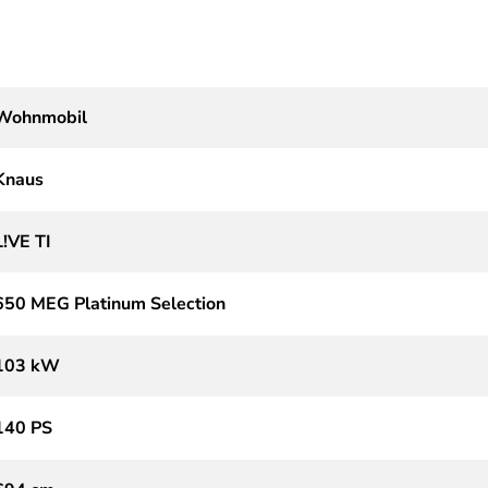
Wohnmobil
Knaus
L!VE TI
650 MEG Platinum Selection
103 kW
140 PS