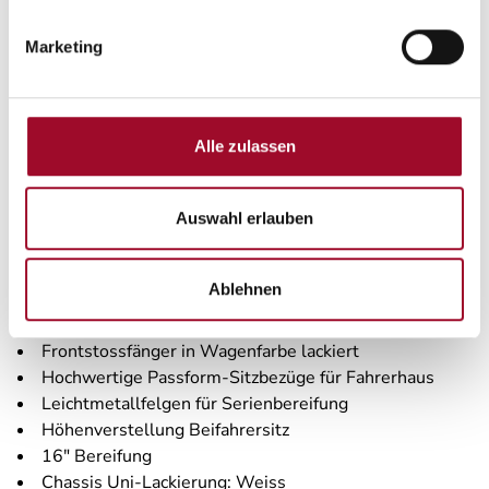
Marketing
Beschreibung
Sondermodellausstattung "Platinum Selection":
Alle zulassen
Insektenschutztuer
Ausstellfenster Hutze, mit Insektenschut
Sonderbeklebung "PLATINUM SELECTION"
Auswahl erlauben
MARKEN Embleme im Bug und im Heck, schwarz
Nebelscheinwerfer mit Abbiegelicht
Ablehnen
Lenkrad und Schaltknauf in Lederausführung
Traktionshilfe "Traction Plus", inkl. Bedienelement
Frontstossfänger in Wagenfarbe lackiert
Hochwertige Passform-Sitzbezüge für Fahrerhaus
Leichtmetallfelgen für Serienbereifung
Höhenverstellung Beifahrersitz
16" Bereifung
Chassis Uni-Lackierung: Weiss