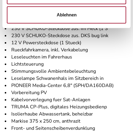
Spoilerlippen (skid-plate)
Instrumententafel im Techno-Design (Alu)
Ablehnen
FIAT CaVa 3.500 kg (140 PS) Euro 6e-bis
230 V SCHUKO-Steckdose zus. im Heck (1 S
230 V SCHUKO-Steckdose zus. DKS bug link
12 V Powersteckdose (1 Stueck)
Rueckfahrkamera, inkl. Verkabelung
Leseleuchten im Fahrerhaus
Lichtsteuerung
Stimmungsvolle Ambientebeleuchtung
Leselampe Schwanenhals im Sitzbereich in
PIONEER Media-Center 6,8" (SPH/DA160DAB)
Vorbereitung PV
Kabelvorverlegung fuer Sat-Anlagen
TRUMA CP-Plus, digitales Heizungsbedienp
Isolierhaube Abwassertank, beheizbar
Markise 375 x 250 cm, anthrazit
Front- und Seitenscheibenverdunklung